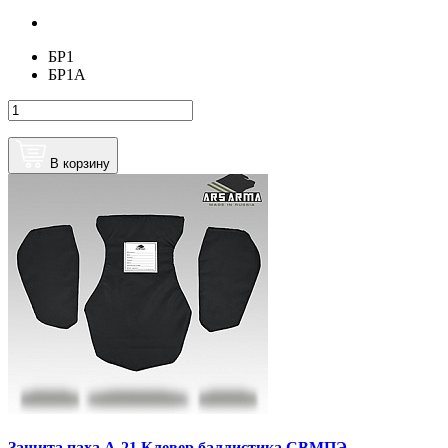
БР1
БР1А
В корзину
Защита паха А-21 Клевер баллистика СВМПЭ