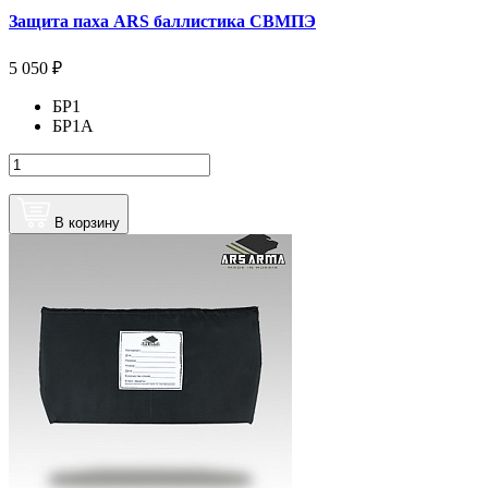
Защита паха ARS баллистика СВМПЭ
5 050 ₽
БР1
БР1А
В корзину