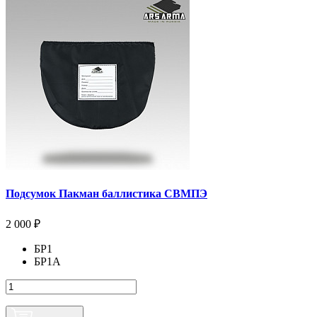
Подсумок Пакман баллистика СВМПЭ
2 000 ₽
БР1
БР1А