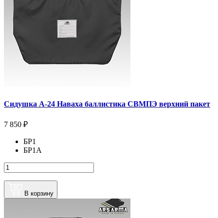
Сидушка А-24 Наваха баллистика СВМПЭ верхний пакет
7 850 ₽
БР1
БР1А
В корзину