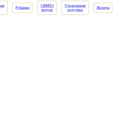
ные
СВМПЭ
Утилитарные
Рубашки
Жилеты
модули
подсумки