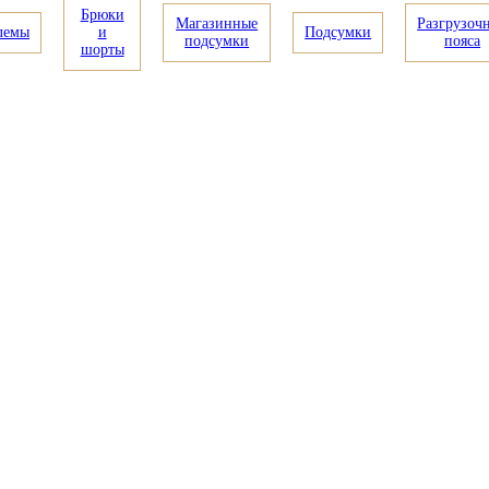
Брюки
Магазинные
Разгрузоч
лемы
и
Подсумки
подсумки
пояса
шорты