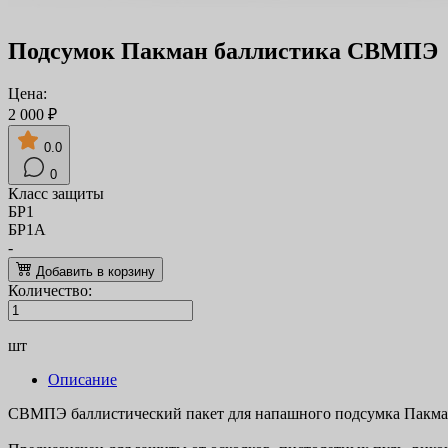
Подсумок Пакман баллистика СВМПЭ
Цена:
2 000 ₽
0.0
0
Класс защиты
БР1
БР1А
-
Добавить в корзину
Количество:
шт
Описание
СВМПЭ баллистический пакет для напашного подсумка Пакма