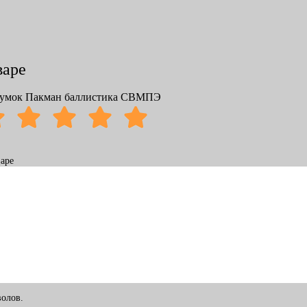
варе
умок Пакман баллистика СВМПЭ
аре
олов.