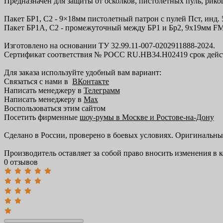
Предназначен для защиты от осколков, пистолетных пуль, ри
Пакет БР1, С2 - 9×18мм пистолетный патрон с пулей Пст, инд.
Пакет БР1А, С2 - промежуточный между БР1 и Бр2, 9x19мм FMJ
Изготовлено на основании ТУ 32.99.11-007-0202911888-2024.
Сертификат соответствия № РОСС RU.НВ34.Н02419 срок действия
Для заказа используйте удобный вам вариант:
Связаться с нами в
ВКонтакте
Написать менеджеру в
Телеграмм
Написать менеджеру в
Max
Воспользоваться этим сайтом
Посетить фирменные
шоу-румы в Москве и Ростове-на-Дону
Сделано в России, проверено в боевых условиях. Оригинальн
Производитель оставляет за собой право вносить изменения в 
0 отзывов