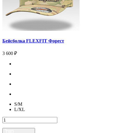
Бейсболка FLEXFIT Форест
3 600 ₽
S/М
L/XL