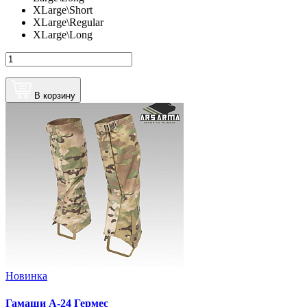
XLarge\Short
XLarge\Regular
XLarge\Long
В корзину
Новинка
Гамаши А-24 Гермес