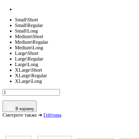
Small\Short
Small\Regular
Small\Long
Medium\Short
Medium\Regular
Medium\Long
Large\Short
Large\Regular
Large\Long
XLarge\Short
XLarge\Regular
XLarge\Long
В корзину
Смотрите также ➔
Гейторы