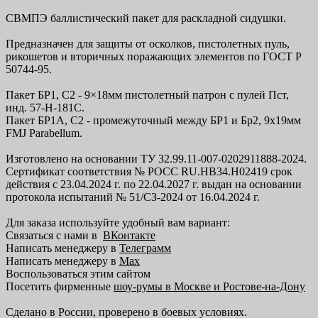
СВМПЭ баллистический пакет для раскладной сидушки.
Предназначен для защиты от осколков, пистолетных пуль,
рикошетов и вторичных поражающих элементов по ГОСТ Р
50744-95.
Пакет БР1, С2 - 9×18мм пистолетный патрон с пулей Пст,
инд. 57-Н-181С.
Пакет БР1А, С2 - промежуточный между БР1 и Бр2, 9x19мм
FMJ Parabellum.
Изготовлено на основании ТУ 32.99.11-007-0202911888-2024.
Сертификат соответствия № РОСС RU.НВ34.Н02419 срок
действия с 23.04.2024 г. по 22.04.2027 г. выдан на основании
протокола испытаний № 51/СЗ-2024 от 16.04.2024 г.
Для заказа используйте удобный вам вариант:
Связаться с нами в
ВКонтакте
Написать менеджеру в
Телеграмм
Написать менеджеру в
Max
Воспользоваться этим сайтом
Посетить фирменные
шоу-румы в Москве и Ростове-на-Дону
Сделано в России, проверено в боевых условиях.