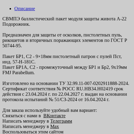
Описание
СВМПЭ баллистический пакет модуля защиты живота А-22
Подорожник.
Предназначен для защиты от осколков, пистолетных пуль,
рикошетов и вторичных поражающих элементов по ГОСТ Р
50744-95.
Пакет БР1, С2 - 9×18мм пистолетный патрон с пулей Пст,
инд. 57-Н-181С.
Пакет БР1А, С2 - промежуточный между БР1 и Бр2, 9x19мм
FMJ Parabellum.
Изготовлено на основании ТУ 32.99.11-007-0202911888-2024.
Сертификат соответствия № РОСС RU.НВ34.Н02419 срок
действия с 23.04.2024 г. по 22.04.2027 г. выдан на основании
протокола испытаний № 51/СЗ-2024 от 16.04.2024 г.
Для заказа используйте удобный вам вариант:
Связаться с нами в
ВКонтакте
Написать менеджеру в
Телеграмм
Написать менеджеру в
Max
Воспользоваться этим сайтом