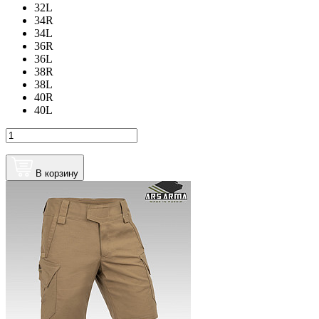
32L
34R
34L
36R
36L
38R
38L
40R
40L
В корзину