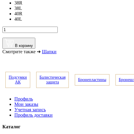
38R
38L
40R
40L
В корзину
Смотрите также ➔
Шапки
Подсумки
Балистическая
Бронепластины
Бронеш
АК
защита
Профиль
Мои заказы
Учетная запись
Профиль доставки
Каталог