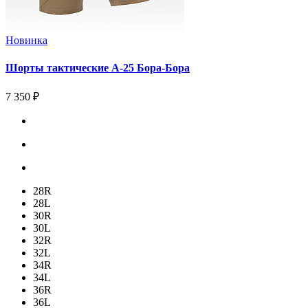
Новинка
Шорты тактические А-25 Бора-Бора
7 350 ₽
28R
28L
30R
30L
32R
32L
34R
34L
36R
36L