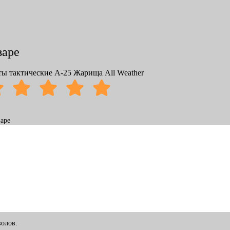
варе
ы тактические А-25 Жарища All Weather
аре
олов.