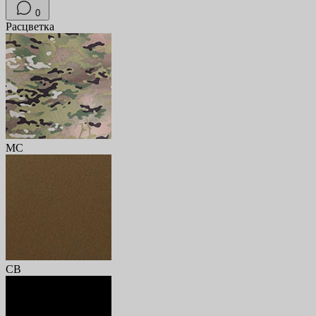
0
Расцветка
MC
CB