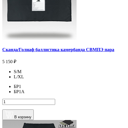
Сканда/Голиаф баллистика камербанда СВМПЭ пара
5 150 ₽
S/М
L/XL
БР1
БР1А
В корзину