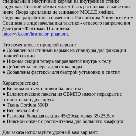
специальный эластичный карман на внутренней стенке
сидушки. Поясной обхват может быть расположен выше или
ниже. Якоря крепления не занимают MOLLE ячейки.
Сидушка разработана совместно с Российским Университетом
Спецназа в лице начальника тактико - огневого направления
Дмитрия «Фантома» Пилипенко
https://vk.com/instructor_phantom
.
Что изменилось с прошлой версии:
● Добавлен эластичный карман из спандуры для фиксации
нижней секции
● Нижняя секция теперь заправляется внутрь к телу
● Добавлены люверсы для стока воды
● Добавлены фастексы для быстрой установки и снятия
Характеристики:
● Возможность установки баллистики
● Баллистические пакеты из СВМПЭ имеют перекрытие
относительно друг друга
● Ткань Cordura 500D
● Вес чехла 450 г
● Размеры: большая секция 45х29см, малая 35х25,5см
● Поясной обхват с растяжителем для большего комфорта
Для заказа используйте удобный вам вариант: