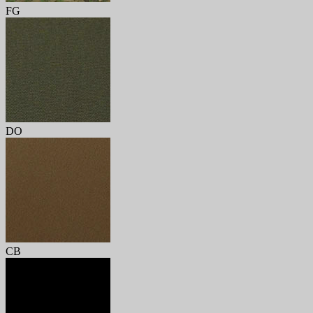
FG
DO
CB