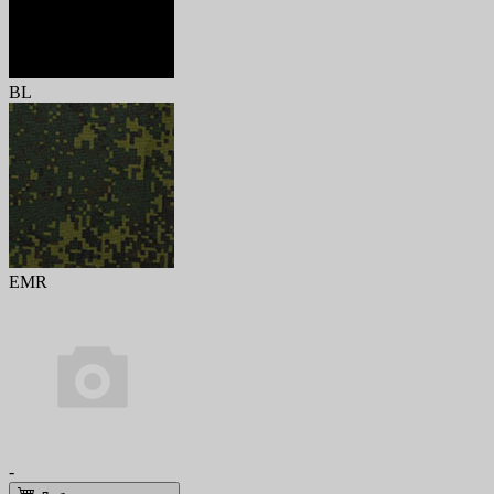
BL
EMR
-