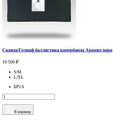
Сканда/Голиаф баллистика камербанда Арамид пара
10 500 ₽
S/М
L/XL
БР1А
В корзину