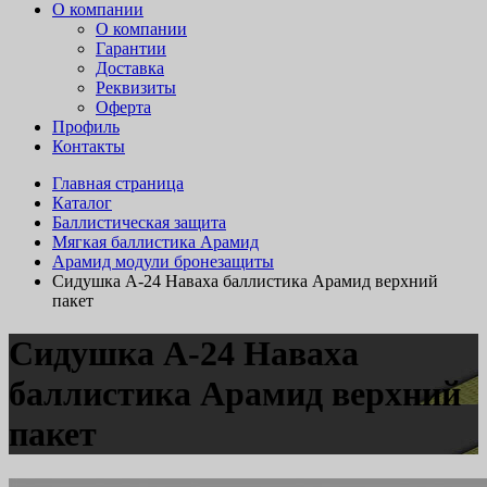
О компании
О компании
Гарантии
Доставка
Реквизиты
Оферта
Профиль
Контакты
Главная страница
Каталог
Баллистическая защита
Мягкая баллистика Арамид
Арамид модули бронезащиты
Сидушка А-24 Наваха баллистика Арамид верхний
пакет
Сидушка А-24 Наваха
баллистика Арамид верхний
пакет