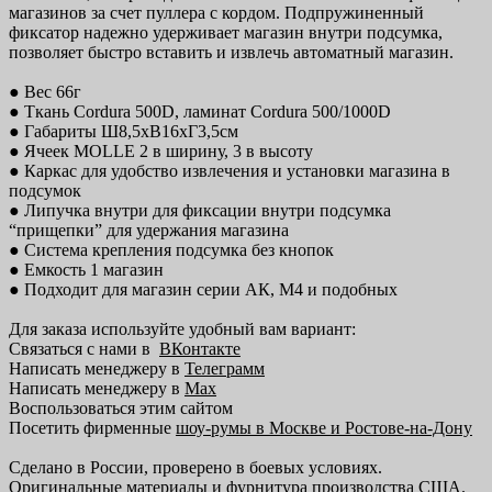
магазинов за счет пуллера с кордом. Подпружиненный
фиксатор надежно удерживает магазин внутри подсумка,
позволяет быстро вставить и извлечь автоматный магазин.
● Вес 66г
● Ткань Cordura 500D, ламинат Cordura 500/1000D
● Габариты Ш8,5хВ16хГ3,5cм
● Ячеек MOLLE 2 в ширину, 3 в высоту
● Каркас для удобство извлечения и установки магазина в
подсумок
● Липучка внутри для фиксации внутри подсумка
“прищепки” для удержания магазина
● Система крепления подсумка без кнопок
● Емкость 1 магазин
● Подходит для магазин серии АК, М4 и подобных
Для заказа используйте удобный вам вариант:
Связаться с нами в
ВКонтакте
Написать менеджеру в
Телеграмм
Написать менеджеру в
Max
Воспользоваться этим сайтом
Посетить фирменные
шоу-румы в Москве и Ростове-на-Дону
Сделано в России, проверено в боевых условиях.
Оригинальные материалы и фурнитура производства США.