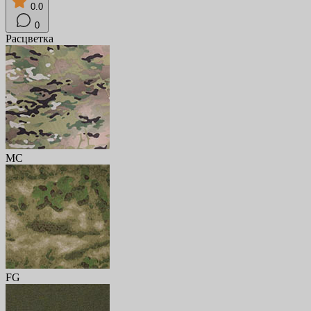
0.0
0
Расцветка
MC
FG