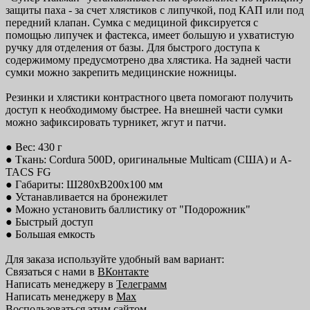
защиты паха - за счет хлястиков с липучкой, под КАП или под
передний клапан. Сумка с медициной фиксируется с
помощью липучек и фастекса, имеет большую и ухватистую
ручку для отделения от базы. Для быстрого доступа к
содержимому предусмотрено два хлястика. На задней части
сумки можно закрепить медицинские ножницы.
Резинки и хлястики контрастного цвета помогают получить
доступ к необходимому быстрее. На внешней части сумки
можно зафиксировать турникет, жгут и патчи.
● Вес: 430 г
● Ткань: Cordura 500D, оригинальные Multicam (США) и A-
TACS FG
● Габариты: Ш280хВ200х100 мм
● Устанавливается на бронежилет
● Можно установить баллистику от "Подорожник"
● Быстрый доступ
● Большая емкость
Для заказа используйте удобный вам вариант:
Связаться с нами в
ВКонтакте
Написать менеджеру в
Телеграмм
Написать менеджеру в
Max
Воспользоваться этим сайтом