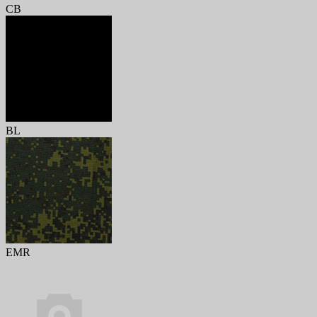
CB
BL
EMR