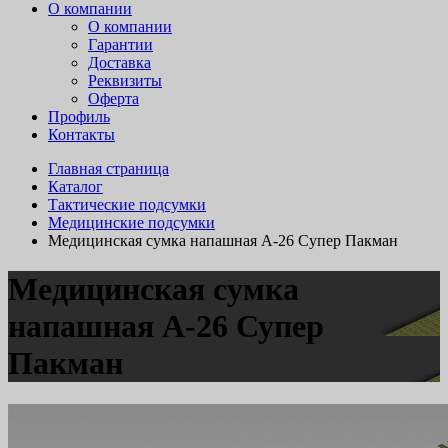
О компании
О компании
Гарантии
Доставка
Реквизиты
Оферта
Профиль
Контакты
Главная страница
Каталог
Тактические подсумки
Медицинские подсумки
Медицинская сумка напашная А-26 Супер Пакман
Медицинская сумка
напашная А-26 Супер
Пакман