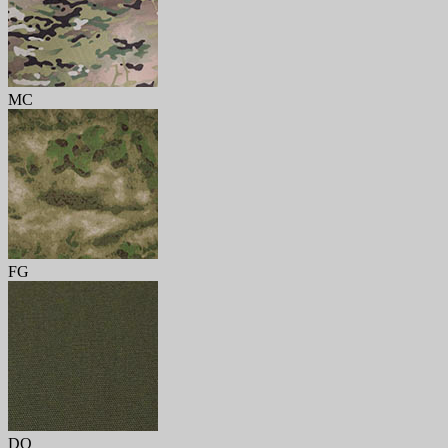
MC
FG
DO