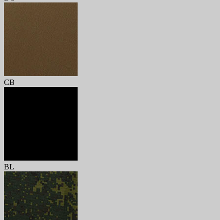
CB
BL