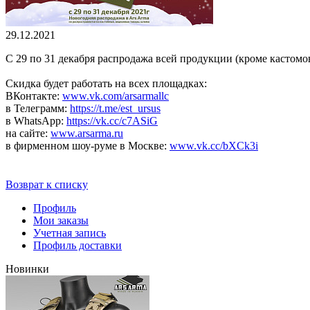
29.12.2021
С 29 по 31 декабря распродажа всей продукции (кроме кастомо
Скидка будет работать на всех площадках:
ВКонтакте:
www.vk.com/arsarmallc
в Телеграмм:
https://t.me/est_ursus
в WhatsApp:
https://vk.cc/c7ASiG
на сайте:
www.arsarma.ru
в фирменном шоу-руме в Москве:
www.vk.cc/bXCk3i
Возврат к списку
Профиль
Мои заказы
Учетная запись
Профиль доставки
Новинки