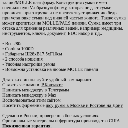
талию/MOLLE платформу. Конструкция сумки имеет
специальную V-образную форму, которая не дает сумке
провисать при загрузке и не препятствует движению бедра
при установке сумки над нижней частью живота. Также сумка
может крепиться на MOLLE/PALS панели. Сумка имеет три
отсека для хранения различных вещей, например: медицины,
инструментов, ключи, документ, EDC набор и т.д..
• Вес 280г
• Cordura 1000D
• Габариты Ш28хВ17.5хГ10см
• 2 способа ношения
• Удобная настройка ремня
• Возможна установка на любые MOLLE панели
Для заказа используйте удобный вам вариант:
Связаться с нами в
ВКонтакте
Написать менеджеру в
Телеграмм
Написать менеджеру в
Max
Воспользоваться этим сайтом
Посетить фирменные
шоу-румы в Москве и Ростове-на-Дону
Сделано в России, проверено в боевых условиях.
Оригинальные материалы и фурнитура производства США.
Пожизненная гарантия
.