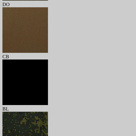
DO
CB
BL