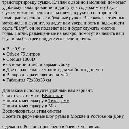
транспортировку сумки. Клапан с двойной молнией помогает
удобному складированию и доступу к содержимому баула.
Сумку можно переносить на плече, в руке и со сторонней
помощью за основные и боковые ручки. Высококачественные
материалы и фурнитура дадут вам уверенность в надежности
баула “Балу”, он не подведет вас и будет служить многие
годы. Патчи, размещенные на велкро, помогут выделить ваш
баул и вы быстрее найдете его среди прочих.
● Вес 0,9кг
● Объем 75 литров
● Cordura 1000D
● Основной отдел и карман сбоку
● Две параллельные молнии для удобного доступа
● Велкро для размещения патчей
● Габариты 72х33х33 см
Для заказа используйте удобный вам вариант:
Связаться с нами в
ВКонтакте
Написать менеджеру в
Телеграмм
Написать менеджеру в
Max
Воспользоваться этим сайтом
Посетить фирменные
шоу-румы в Москве и Ростове-на-Дону
Сделано в России, проверено в боевых условиях.