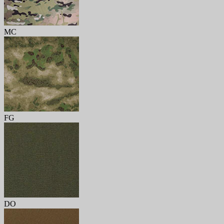
MC
FG
DO