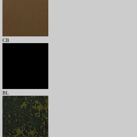
CB
BL