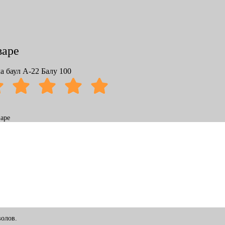
варе
а баул А-22 Балу 100
аре
олов.