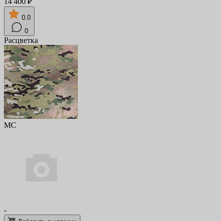
14 400 ₽
0.0
0
Расцветка
MC
-