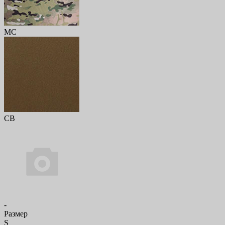
MC
CB
-
Размер
S