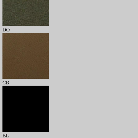
DO
CB
BL