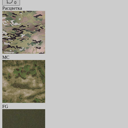
0
Расцветка
MC
FG