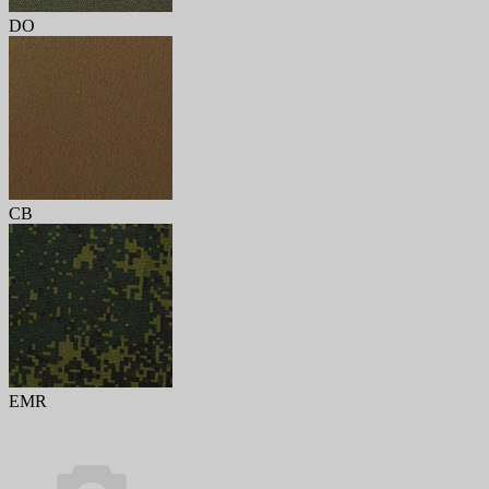
DO
CB
EMR