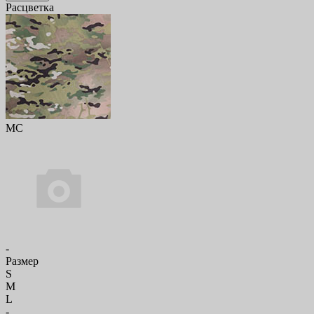
Расцветка
MC
-
Размер
S
M
L
-