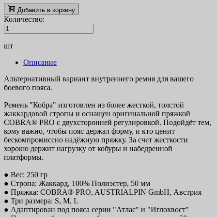
Добавить в корзину
Количество:
шт
Описание
Альтернативный вариант внутреннего ремня для вашего
боевого пояса.
Ремень "Кобра" изготовлен из более жесткой, толстой
жаккардовой стропы и оснащен оригинальной пряжкой
COBRA® PRO с двухсторонней регулировкой. Подойдёт тем,
кому важно, чтобы пояс держал форму, и кто ценит
бескомпромиссно надёжную пряжку. За счет жесткости
хорошо держит нагрузку от кобуры и набедренной
платформы.
● Вес: 250 гр
● Стропа: Жаккард, 100% Полиэстер, 50 мм
● Пряжка: COBRA® PRO, AUSTRIALPIN GmbH, Австрия
● Три размера: S, M, L
● Адаптирован под пояса серии "Атлас" и "Иглохвост"