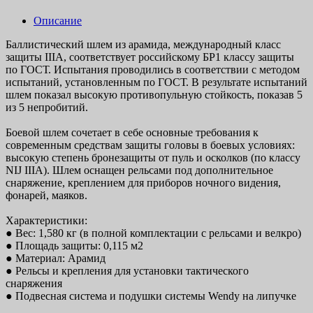
Описание
Баллистический шлем из арамида, международный класс
защиты IIIA, соответствует российскому БР1 классу защиты
по ГОСТ. Испытания проводились в соответствии с методом
испытаний, установленным по ГОСТ. В результате испытаний
шлем показал высокую противопульную стойкость, показав 5
из 5 непробитий.
Боевой шлем сочетает в себе основные требования к
современным средствам защиты головы в боевых условиях:
высокую степень бронезащиты от пуль и осколков (по классу
NIJ IIIA). Шлем оснащен рельсами под дополнительное
снаряжение, креплением для приборов ночного видения,
фонарей, маяков.
Характеристики:
● Вес: 1,580 кг (в полной комплектации с рельсами и велкро)
● Площадь защиты: 0,115 м2
● Материал: Арамид
● Рельсы и крепления для установки тактического
снаряжения
● Подвесная система и подушки системы Wendy на липучке