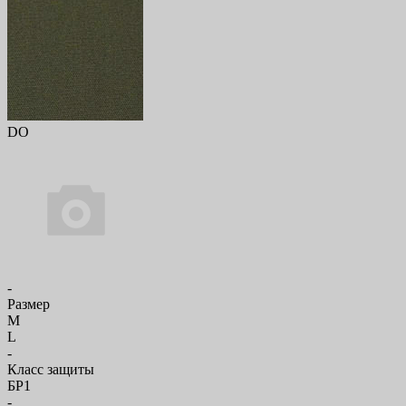
DO
-
Размер
M
L
-
Класс защиты
БР1
-