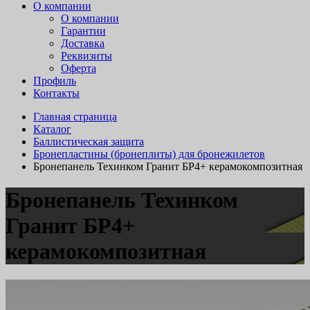
О компании
О компании
Гарантии
Доставка
Реквизиты
Оферта
Профиль
Контакты
Главная страница
Каталог
Баллистическая защита
Бронепластины (бронеплиты) для бронежилетов
Бронепанель Техинком Гранит БР4+ керамокомпозитная
Бронепанель Техинком
Гранит БР4+
керамокомпозитная