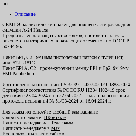
шт
Описание
СВМПЭ баллистический пакет для нижней части раскладной
сидушки А-24 Наваха.
Предназначен для защиты от осколков, пистолетных пуль,
рикошетов и вторичных поражающих элементов по ГОСТ Р
50744-95.
Пакет БР1, С2 - 9×18мм пистолетный патрон с пулей Пст,
инд. 57-Н-181С.
Пакет БР1А, С2 - промежуточный между БР1 и Бр2, 9x19мм
FMJ Parabellum.
Изготовлено на основании ТУ 32.99.11-007-0202911888-2024.
Сертификат соответствия № РОСС RU.НВ34.Н02419 срок
действия с 23.04.2024 г. по 22.04.2027 г. выдан на основании
протокола испытаний № 51/СЗ-2024 от 16.04.2024 г.
Для заказа используйте удобный вам вариант:
Связаться с нами в
ВКонтакте
Написать менеджеру в
Телеграмм
Написать менеджеру в
Max
Воспользоваться этим сайтом