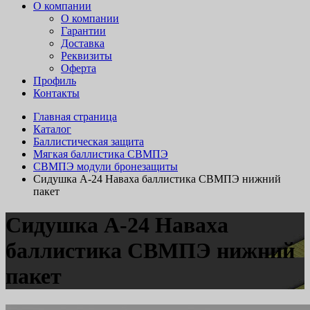
О компании
О компании
Гарантии
Доставка
Реквизиты
Оферта
Профиль
Контакты
Главная страница
Каталог
Баллистическая защита
Мягкая баллистика СВМПЭ
СВМПЭ модули бронезащиты
Сидушка А-24 Наваха баллистика СВМПЭ нижний
пакет
Сидушка А-24 Наваха
баллистика СВМПЭ нижний
пакет